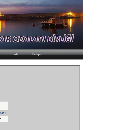
İhale
İletişim
2051
2