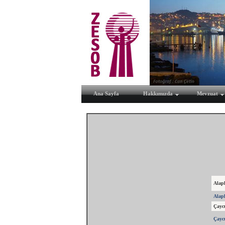
Ana Sayfa
Hakkımızda
Mevzuat
Alapl
Alapl
Çayc
Çayc