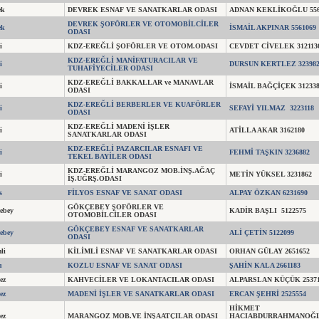
ek
DEVREK ESNAF VE SANATKARLAR ODASI
ADNAN KEKLİKOĞLU 556
DEVREK ŞOFÖRLER VE OTOMOBİLCİLER
ek
İSMAİL AKPINAR 5561069
ODASI
i
KDZ-EREĞLİ ŞOFÖRLER VE OTOM.ODASI
CEVDET CİVELEK 312113
KDZ-EREĞLİ MANİFATURACILAR VE
i
DURSUN KERTLEZ 323982
TUHAFİYECİLER ODASI
KDZ-EREĞLİ BAKKALLAR ve MANAVLAR
i
İSMAİL BAĞÇİÇEK 312338
ODASI
KDZ-EREĞLİ BERBERLER VE KUAFÖRLER
i
SEFAYİ YILMAZ 3223118
ODASI
KDZ-EREĞLİ MADENİ İŞLER
i
ATİLLA AKAR 3162180
SANATKARLAR ODASI
KDZ-EREĞLİ PAZARCILAR ESNAFI VE
i
FEHMİ TAŞKIN 3236882
TEKEL BAYİLER ODASI
KDZ-EREĞLİ MARANGOZ MOB.İNŞ.AĞAÇ
i
METİN YÜKSEL 3231862
İŞ.UĞRŞ.ODASI
s
FİLYOS ESNAF VE SANAT ODASI
ALPAY ÖZKAN 6231690
GÖKÇEBEY ŞOFÖRLER VE
ebey
KADİR BAŞLI 5122575
OTOMOBİLCİLER ODASI
GÖKÇEBEY ESNAF VE SANATKARLAR
ebey
ALİ ÇETİN 5122099
ODASI
li
KİLİMLİ ESNAF VE SANATKARLAR ODASI
ORHAN GÜLAY 2651652
u
KOZLU ESNAF VE SANAT ODASI
ŞAHİN KALA 2661183
ez
KAHVECİLER VE LOKANTACILAR ODASI
ALPARSLAN KÜÇÜK 25371
ez
MADENİ İŞLER VE SANATKARLAR ODASI
ERCAN ŞEHRİ 2525554
HİKMET
ez
MARANGOZ MOB.VE İNŞAATÇILAR ODASI
HACIABDURRAHMANOĞ