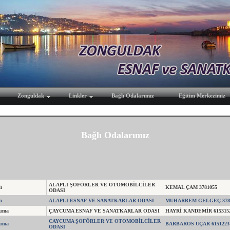
Zonguldak
Linkler
Bağlı Odalarımız
Eğitim Merkezimiz
Bağlı Odalarımız
ALAPLI ŞOFÖRLER VE OTOMOBİLCİLER
ı
KEMAL ÇAM 3781055
ODASI
ı
ALAPLI ESNAF VE SANATKARLAR ODASI
MUHARREM GELGEÇ 378
uma
ÇAYCUMA ESNAF VE SANATKARLAR ODASI
HAYRİ KANDEMİR 615315
CAYCUMA ŞOFÖRLER VE OTOMOBİLCİLER
uma
BARBAROS UÇAR 6151223
ODASI