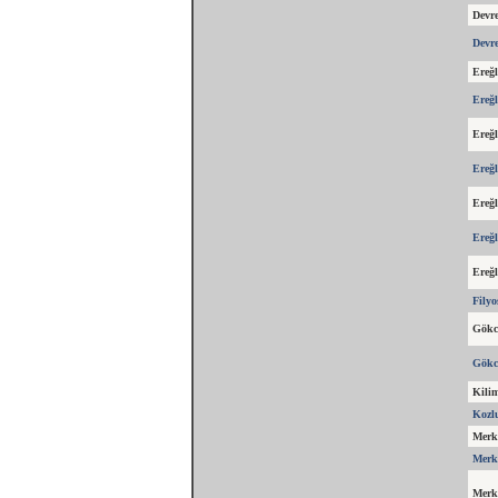
Devr
Devr
Ereğl
Ereğl
Ereğl
Ereğl
Ereğl
Ereğl
Ereğl
Filyo
Gökc
Gökc
Kilim
Kozl
Merk
Merk
Merk